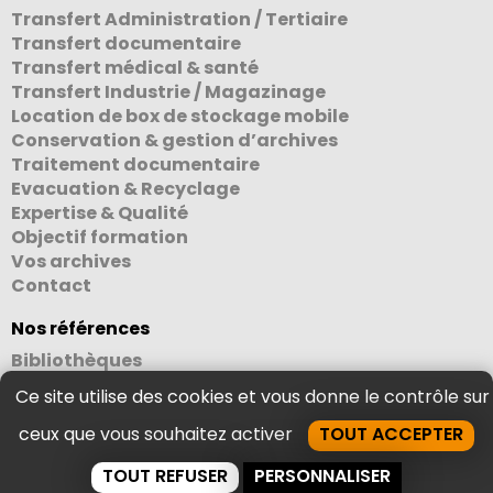
Transfert Administration / Tertiaire
Transfert documentaire
Transfert médical & santé
Transfert Industrie / Magazinage
Location de box de stockage mobile
Conservation & gestion d’archives
Traitement documentaire
Evacuation & Recyclage
Expertise & Qualité
Objectif formation
Vos archives
Contact
Nos références
Bibliothèques
Administrations & collectivités
Ce site utilise des cookies et vous donne le contrôle sur
Etablissements scolaires & grandes écoles
Hôpitaux & laboratoires
ceux que vous souhaitez activer
TOUT ACCEPTER
Entreprises
TOUT REFUSER
PERSONNALISER
Centres d’archives