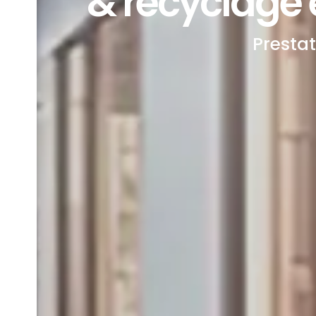
& recyclage e
Presta