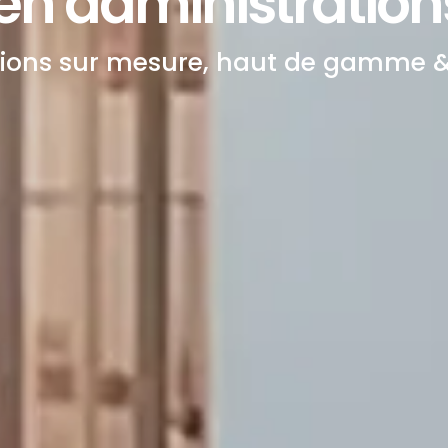
n administrations
tions sur mesure, haut de gamme &