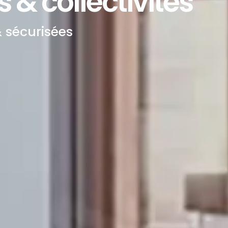
 & collectivités
 sécurisées