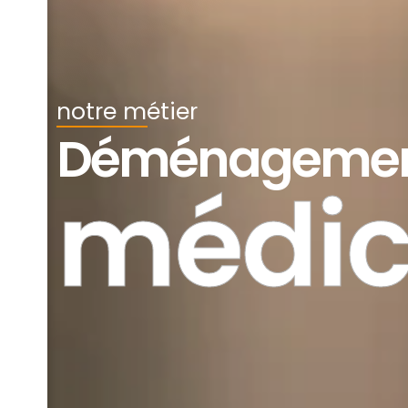
notre métier
Déménageme
médic