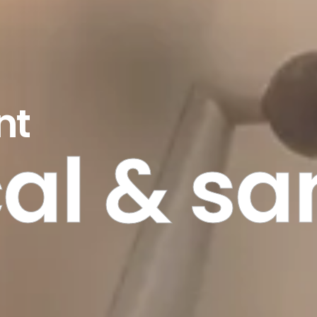
nt
al & sa