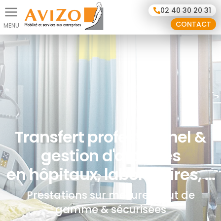
Panneau de gestion des cookies
02 40 30 20 31
CONTACT
Transfert professionnel &
gestion d'archives
en hôpitaux, laboratoires, ...
Prestations sur mesure, haut de
gamme & sécurisées