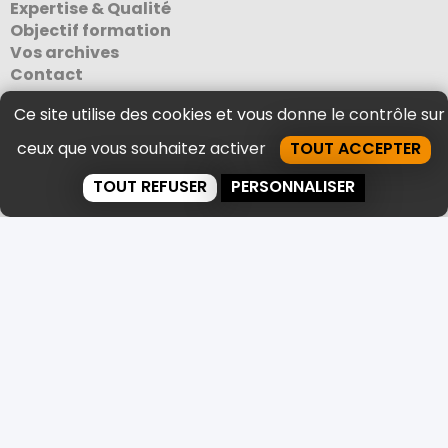
Expertise & Qualité
Objectif formation
Vos archives
Contact
Nos références
Ce site utilise des cookies et vous donne le contrôle sur
Bibliothèques
ceux que vous souhaitez activer
TOUT ACCEPTER
Administrations & collectivités
Etablissements scolaires & grandes écoles
TOUT REFUSER
PERSONNALISER
Hôpitaux & laboratoires
Entreprises
Centres d’archives
En Pays de la Loire
Déménagement de votre mairie
Déménagement de votre bibliothèque
Déménagement de votre cabinet médical
Une question ?
Un renseignement ?