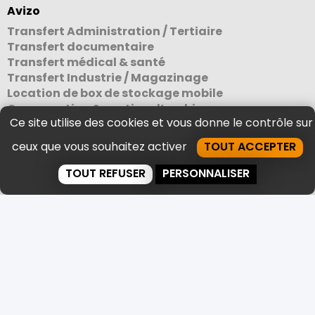
Avizo
Transfert Administration / Tertiaire
Transfert documentaire
Transfert médical & santé
Transfert Industrie / Magazinage
Location de box de stockage mobile
Conservation & gestion d’archives
Ce site utilise des cookies et vous donne le contrôle sur
Traitement documentaire
Evacuation & Recyclage
ceux que vous souhaitez activer
TOUT ACCEPTER
Expertise & Qualité
Objectif formation
TOUT REFUSER
PERSONNALISER
Vos archives
Contact
Nos références
Bibliothèques
Administrations & collectivités
Etablissements scolaires & grandes écoles
Hôpitaux & laboratoires
Entreprises