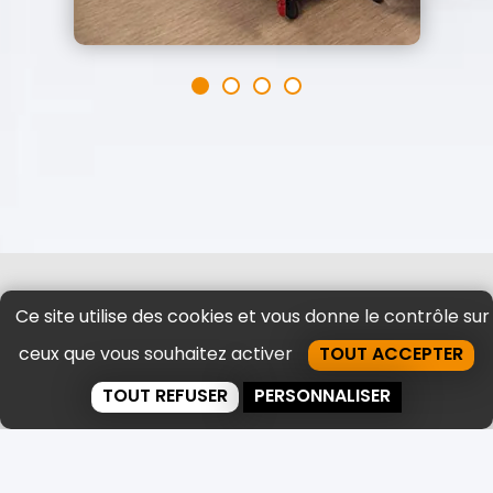
Ce site utilise des cookies et vous donne le contrôle sur
Avizo
ceux que vous souhaitez activer
TOUT ACCEPTER
Transfert Administration / Tertiaire
Transfert documentaire
TOUT REFUSER
PERSONNALISER
Transfert médical & santé
Transfert Industrie / Magazinage
Location de box de stockage mobile
Conservation & gestion d’archives