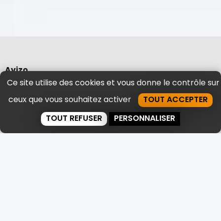
Avizo
Ce site utilise des cookies et vous donne le contrôle sur
Transfert Administration / Tertiaire
Transfert documentaire
ceux que vous souhaitez activer
TOUT ACCEPTER
Transfert médical & santé
Transfert Industrie / Magazinage
TOUT REFUSER
PERSONNALISER
Location de box de stockage mobile
Conservation & gestion d’archives
Traitement documentaire
Evacuation & Recyclage
Expertise & Qualité
Objectif formation
Vos archives
Contact