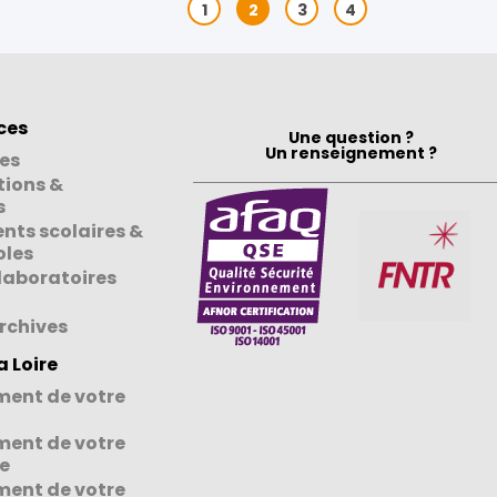
1
2
3
4
ces
Une question ?
Un renseignement ?
es
tions &
s
nts scolaires &
oles
laboratoires
rchives
a Loire
ent de votre
ent de votre
e
ent de votre