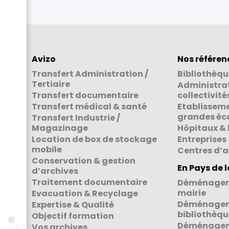
Avizo
Nos référen
Transfert Administration /
Bibliothèqu
Tertiaire
Administra
Transfert documentaire
collectivité
Transfert médical & santé
Etablisseme
grandes éc
Transfert Industrie /
Magazinage
Hôpitaux & 
Location de box de stockage
Entreprises
mobile
Centres d’a
Conservation & gestion
En Pays de l
d’archives
Traitement documentaire
Déménagem
mairie
Evacuation & Recyclage
Déménagem
Expertise & Qualité
bibliothèqu
Objectif formation
Déménagem
Vos archives