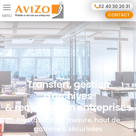
Panneau de gestion des cookies
02 40 30 20 31
CONTACT
Transfert, gestion
d'archives
& recyclage en entreprises
Prestations sur mesure, haut de
gamme & sécurisées